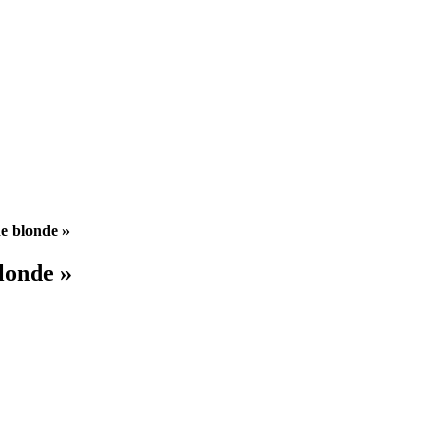
e blonde »
londe »