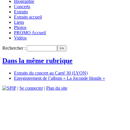
Biographie
Concerts
Extraits
Extraits accueil
Liens
Photos
PROMO Accueil
Vidéos
Rechercher :
Dans la même rubrique
Extraits du concert au Carré 30 (LYON)
Enregistrement de l’album « La Joconde blonde »
|
Se connecter
|
Plan du site